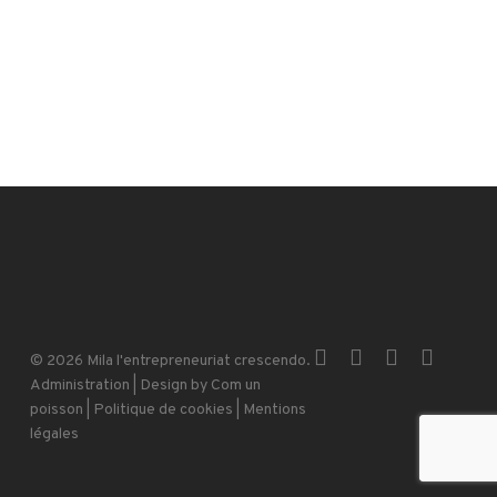
x-
facebook
instagram
email
© 2026 Mila l'entrepreneuriat crescendo.
twitter
Administration
| Design by
Com un
poisson
|
Politique de cookies
|
Mentions
légales