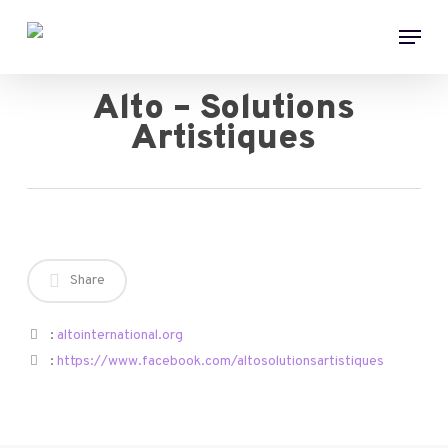
Skip
Menu
to
main
content
Alto – Solutions
Artistiques
Share
:
altointernational.org
:
https://www.facebook.com/altosolutionsartistiques