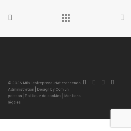
x-
facebook
instagram
email
© 2026 Mila l'entrepreneuriat crescendo.
twitter
Administration
| Design by
Com un
poisson
|
Politique de cookies
|
Mentions
légales