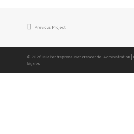
Previous Project
© 2026 Mila l'entrepreneuriat crescendo.
Administration
|
légales