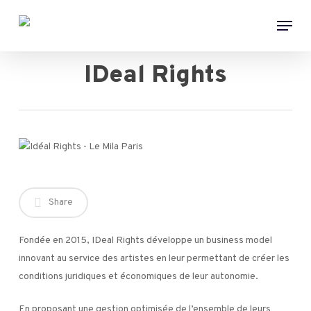
Skip
Menu
to
main
content
IDeal Rights
Share
Fondée en 2015, IDeal Rights développe un business model
innovant au service des artistes en leur permettant de créer les
conditions juridiques et économiques de leur autonomie.
En proposant une gestion optimisée de l’ensemble de leurs