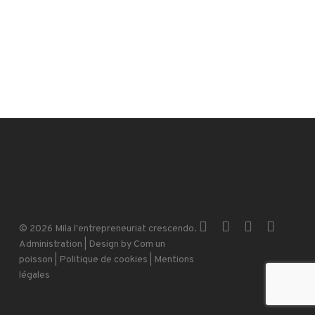
x-
facebook
instagram
email
© 2026 Mila l'entrepreneuriat crescendo.
twitter
Administration
| Design by
Com un
poisson
|
Politique de cookies
|
Mentions
légales