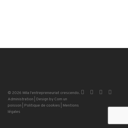
x-
facebook
instagram
email
© 2026 Mila l'entrepreneuriat crescendo.
twitter
Administration
| Design by
Com un
poisson
|
Politique de cookies
|
Mentions
légales