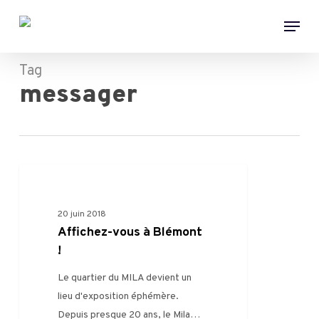
Skip
Menu
to
main
content
Tag
messager
0
VIE DU MILA
20 juin 2018
Affichez-vous à Blémont
!
Le quartier du MILA devient un
lieu d'exposition éphémère.
Depuis presque 20 ans, le Mila…