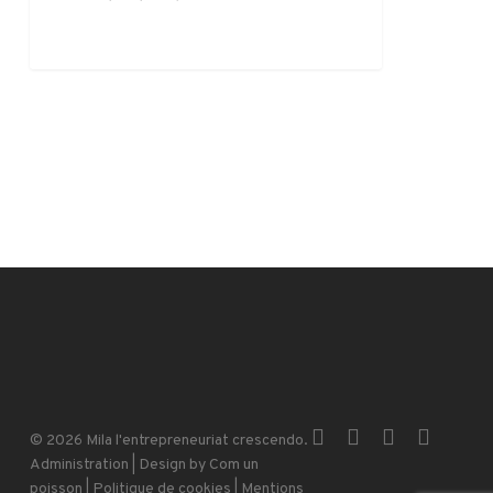
x-
facebook
instagram
email
© 2026 Mila l'entrepreneuriat crescendo.
twitter
Administration
| Design by
Com un
poisson
|
Politique de cookies
|
Mentions