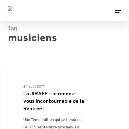
Skip
Menu
to
main
content
Tag
musiciens
0
FILIÈRE
24 août 2017
La JIRAFE – le rendez-
vous incontournable de la
Rentrée !
Une 7ème édition qui se tiendra le
14 & 15 septembre prochain. La