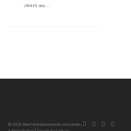
JIRAFE des…
x-
facebook
instagram
email
© 2026 Mila l'entrepreneuriat crescendo.
twitter