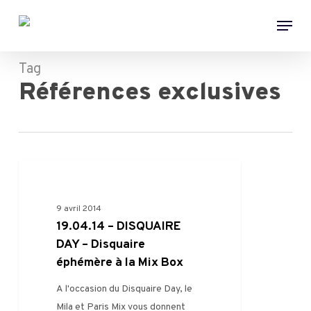
Skip
Menu
to
main
content
Tag
Références exclusives
0
RENCONTRES PRO
9 avril 2014
19.04.14 – DISQUAIRE
DAY – Disquaire
éphémère à la Mix Box
A l'occasion du Disquaire Day, le
Mila et Paris Mix vous donnent