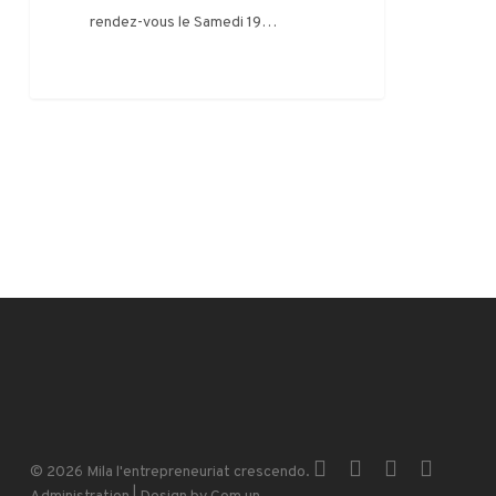
rendez-vous le Samedi 19…
x-
facebook
instagram
email
© 2026 Mila l'entrepreneuriat crescendo.
twitter