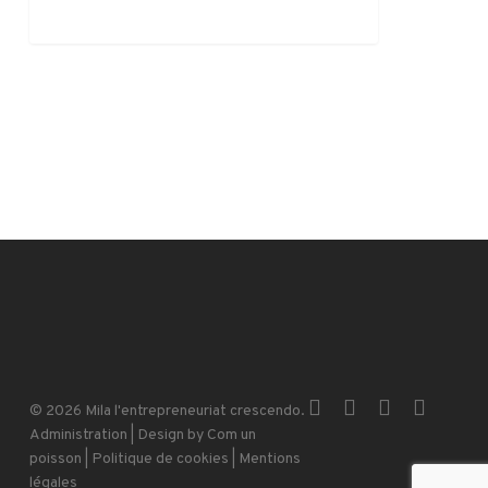
0
x-
facebook
instagram
email
© 2026 Mila l'entrepreneuriat crescendo.
twitter
Administration
| Design by
Com un
poisson
|
Politique de cookies
|
Mentions
légales