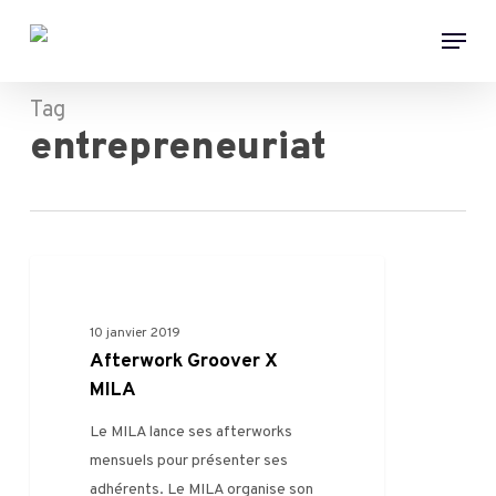
Skip
Menu
to
main
content
Tag
entrepreneuriat
0
AUTRE
10 janvier 2019
Afterwork Groover X
MILA
Le MILA lance ses afterworks
mensuels pour présenter ses
adhérents. Le MILA organise son